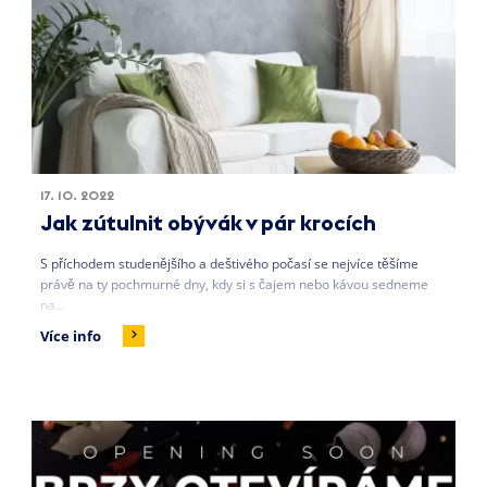
17. 10. 2022
Jak zútulnit obývák v pár krocích
S příchodem studenějšího a deštivého počasí se nejvíce těšíme
právě na ty pochmurné dny, kdy si s čajem nebo kávou sedneme
na...
Více info