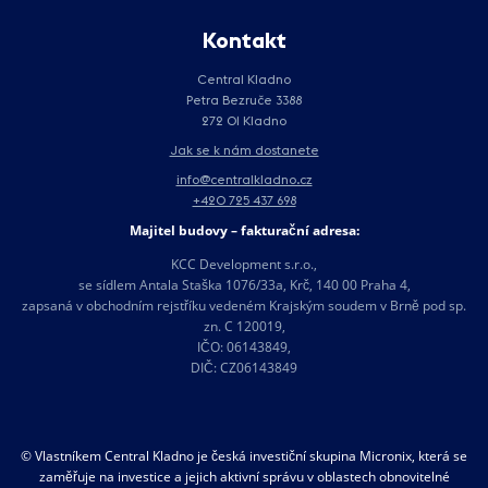
Kontakt
Central Kladno
Petra Bezruče 3388
272 01 Kladno
Jak se k nám dostanete
info@centralkladno.cz
+420 725 437 698
Majitel budovy – fakturační adresa:
KCC Development s.r.o.,
se sídlem Antala Staška 1076/33a, Krč, 140 00 Praha 4,
zapsaná v obchodním rejstříku vedeném Krajským soudem v Brně pod sp.
zn. C 120019,
IČO: 06143849,
DIČ: CZ06143849
© Vlastníkem Central Kladno je česká investiční skupina Micronix, která se
zaměřuje na investice a jejich aktivní správu v oblastech obnovitelné