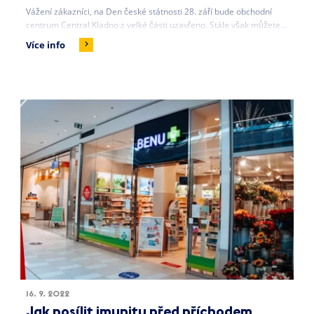
Vážení zákazníci, na Den české státnosti 28. září bude obchodní
centrum Central Kladno z velké části uzavřeno. Stále však můžete...
Více info
16. 9. 2022
Jak posílit imunitu před příchodem