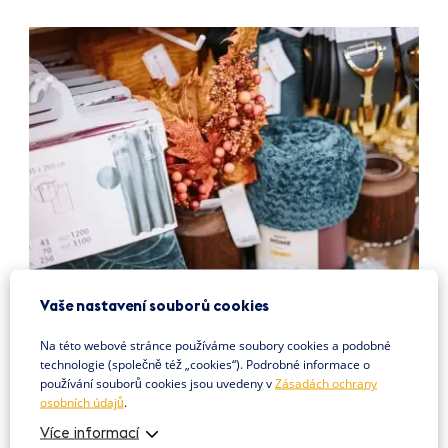
Vaše nastavení souborů cookies
29. 9. 2022
Jak doma navodit podzimní pohodu?
Na této webové stránce používáme soubory cookies a podobné
Užijte si 5 tipů na každý den
technologie (společně též „cookies“). Podrobné informace o
používání souborů cookies jsou uvedeny v
Zásadách ochrany
Ne každý má podzimní dny v lásce. Přes den si ještě sice můžeme
osobních údajů
.
venku užít sluníčka, ale k večeru již raději spěcháme do svých...
Více informací
Více info