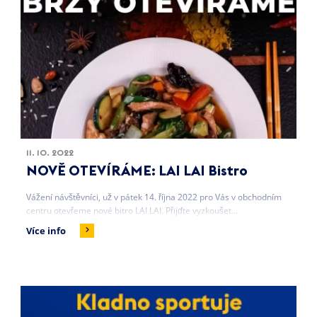
11. 10. 2022
NOVĚ OTEVÍRÁME: LAI LAI Bistro
Vážení návštěvníci, už v pátek 14. října 2022 pro Vás v obchodním
centru otevřeme nové bitro LAI LAI. Přijďte vyzkoušet...
Více info