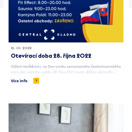
21. 10. 2022
Otevírací doba 28. října 2022
Vážení návštěvníci, na Den vzniku samostatného československého
státu den státního svátku 28. října 2022 bude většina obchodů v...
Více info