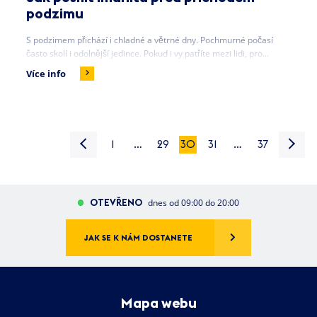
podzimu
S podzimem přichází i chladné a větrné dny. Pochmurné počasí
často skolí i odolnější jedince. Pokud i vy patříte mezi lidi, pro...
Více info
1
…
29
30
31
…
37
OTEVŘENO
dnes od 09:00 do 20:00
JAK SE K NÁM DOSTANETE
Mapa webu