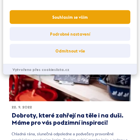
Souhlasím se vším
Podrobné nastavení
Odmítnout vše
Vytvořeno přes cookieslista.cz
22. 9. 2022
Dobroty, které zahřejí na těle i na duši.
Máme pro vás podzimní inspiraci!
Chladná rána, slunečná odpoledne a podvečery provoněné
procházkou spadaným listím. Podzim nabízí mnoho krás a jednou z