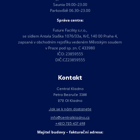
Saunia 09.00–23.00
Parkoviště 06.30–23.00
Správa centra:
Future Facility s.r.o.,
se sídlem Antala Staška 1076/33a, Krč, 140 00 Praha 4,
zapsaná v obchodním rejstříku vedeném Městským soudem
v Praze pod sp. zn. C 433980
IČO: 23859555
DIČ:CZ23859555
Kontakt
Central Kladno
Petra Bezruče 3388
272 01 Kladno
Jak se k nám dostanete
info@centralkladno.cz
+420 725 437 698
Majitel budovy – fakturační adresa: