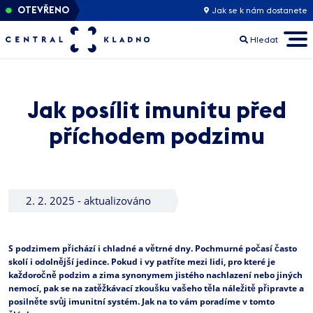
OTEVŘENO
Jak se k nám dostanete
Hledat
Jak posílit imunitu před
příchodem podzimu
2. 2. 2025 - aktualizováno
S podzimem přichází i chladné a větrné dny. Pochmurné počasí často
skolí i odolnější jedince. Pokud i vy patříte mezi lidi, pro které je
každoročně podzim a zima synonymem jistého nachlazení nebo jiných
nemocí, pak se na zatěžkávací zkoušku vašeho těla náležitě připravte a
posilněte svůj imunitní systém. Jak na to vám poradíme v tomto