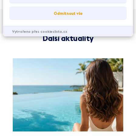
Odmítnout vše
Pokud chcete jít cestou čistě přírodního posílení imunity, zastavte se také
v prodejně
Herba Zdravá výživa
, kde najdete široký výběr čajů a bylinek.
Vytvořeno přes cookieslista.cz
Další aktuality