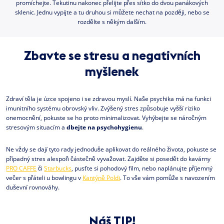
promíchejte. Tekutinu nakonec přelijte přes sítko do dvou panákových
sklenic. Jednu vypijte a tu druhou si můžete nechat na později, nebo se
rozdělte s někým dalším.
Zbavte se stresu a negativních
myšlenek
Zdraví těla je úzce spojeno i se zdravou myslí. Naše psychika má na funkci
imunitního systému obrovský vliv. Zvýšený stres způsobuje vyšší riziko
onemocnění, pokuste se ho proto minimalizovat. Vyhýbejte se náročným
stresovým situacím a
dbejte na psychohygienu
.
Ne vždy se dají tyto rady jednoduše aplikovat do reálného života, pokuste se
případný stres alespoň částečně vyvažovat. Zajděte si posedět do kavárny
PRO CAFFE
či
Starbucks
, pusťte si pohodový film, nebo naplánujte příjemný
večer s přáteli u bowlingu v
Kantýně Poldi
. To vše vám pomůže s navozením
duševní rovnováhy.
Náš TIP!