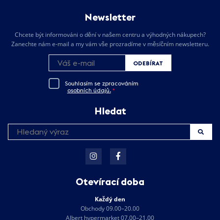
Newsletter
Chcete být informováni o dění v našem centru a výhodných nákupech?
Zanechte nám e-mail a my vám vše prozradíme v měsíčním newsletteru.
ODEBÍRAT
Souhlasím se zpracováním
osobních údajů.
*
Hledat
Otevírací doba
Každý den
Obchody 09.00–20.00
Albert hypermarket 07.00–21.00