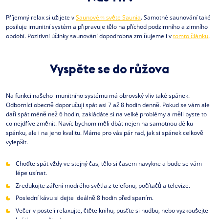
Příjemný relax si užijete v
Saunovém světe Saunia
. Samotné saunování také
posiluje imunitní systém a připravuje tělo na příchod podzimního a zimního
období. Pozitivní účinky saunování dopodrobna zmiňujeme i v
tomto článku
.
Vyspěte se do růžova
Na funkci našeho imunitního systému má obrovský vliv také spánek.
Odborníci obecně doporučují spát asi 7 až 8 hodin denně. Pokud se vám ale
daří spát méně než 6 hodin, zakládáte si na velké problémy a měli byste to
co nejdříve změnit. Navíc bychom měli dbát nejen na samotnou délku
spánku, ale i na jeho kvalitu. Máme pro vás pár rad, jak si spánek celkově
vylepšit.
Choďte spát vždy ve stejný čas, tělo si časem navykne a bude se vám
lépe usínat.
Zredukujte záření modrého světla z telefonu, počítačů a televize.
Poslední kávu si dejte ideálně 8 hodin před spaním.
Večer v posteli relaxujte, čtěte knihu, pusťte si hudbu, nebo vyzkoušejte