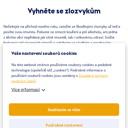
Vyhněte se zlozvykům
Nečekejte na příchod nového roku, zatočte se škodlivými zlozvyky už teď a
posilte svou imunitu. Pokuste se omezit kouření a pití alkoholu, ani jedna
z těchto věcí nepřidává jak silné imunitě, tak i celkovému zdraví. Snižte
frekvenci pití slazených nápojů a vyhýbejte se sladkým a nezdravým
potravinám. Naopak místo toho udělejte něco pro sebe a zajděte si zacvičit
Vaše nastavení souborů cookies
do
Fit Effect
nebo
Mamba Gym
.
Na této webové stránce používáme soubory cookies a podobné
technologie (společně též „cookies“). Podrobné informace o
Jak posílit imunitu u dětí?
používání souborů cookies jsou uvedeny v
Zásadách ochrany
osobních údajů
.
Děti jsou často k mnohým nemocem mnohem náchylnější, téměř denně se
Více informací
totiž nachází v poměrně velkém kolektivu, kde se bacily předávají jak na
běžícím páse. Pro zvýšení imunity u dětí neplatí žádná speciální pravidla, i u
nich je důležitá pestrá a zdravá strava, spánek, psychická pohoda a cvičení.
Souhlasím se vším
Pozor si dejte možná jen na prášky pro posílení imunitního systému a
kupujte pouze ty speciálně určené pro děti.
Podrobné nastavení