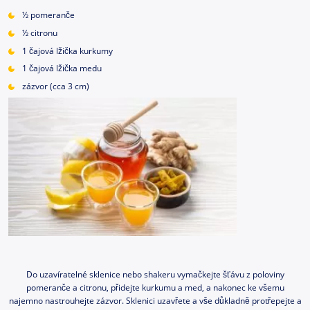
½ pomeranče
½ citronu
1 čajová lžička kurkumy
1 čajová lžička medu
zázvor (cca 3 cm)
Do uzavíratelné sklenice nebo shakeru vymačkejte šťávu z poloviny
pomeranče a citronu, přidejte kurkumu a med, a nakonec ke všemu
najemno nastrouhejte zázvor. Sklenici uzavřete a vše důkladně protřepejte a