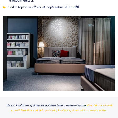
krátkou meditaci.
Snižte teplotu v ložnici, ať nepřesáhne 20 stupňů.
Více o kvalitním spánku se dočtete také v našem článku
Víte, jak na zdravé
spaní? Nešiďte své tělo ani duši, kvalitní spánek ničím nenahradíte
.