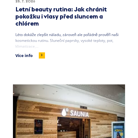
28. 7. 2026
Letní beauty rutina: Jak chránit
pokožku i vlasy před sluncem a
chlórem
Léto dokáže zlepšit náladu, zároveň ale pořádně prověří naši
kosmetickou rutinu. Sluneční paprsky, vysoké teploty, pot,
klimatizace,...
Více info