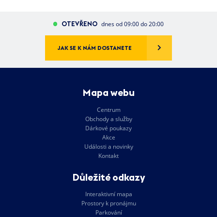
OTEVŘENO
dnes od 09:00 do 20:00
JAK SE K NÁM DOSTANETE
Mapa webu
Centrum
Obchody a služby
Dárkové poukazy
Akce
Události a novinky
Kontakt
Důležité odkazy
Interaktivní mapa
Prostory k pronájmu
Parkování