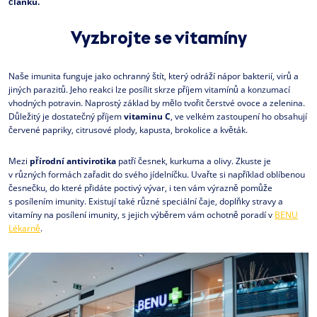
článku.
Vyzbrojte se vitamíny
Naše imunita funguje jako ochranný štít, který odráží nápor bakterií, virů a
jiných parazitů. Jeho reakci lze posílit skrze příjem vitamínů a konzumací
vhodných potravin. Naprostý základ by mělo tvořit čerstvé ovoce a zelenina.
Důležitý je dostatečný příjem
vitaminu C
, ve velkém zastoupení ho obsahují
červené papriky, citrusové plody, kapusta, brokolice a květák.
Mezi
přírodní antivirotika
patří česnek, kurkuma a olivy. Zkuste je
v různých formách zařadit do svého jídelníčku. Uvařte si například oblíbenou
česnečku, do které přidáte poctivý vývar, i ten vám výrazně pomůže
s posílením imunity. Existují také různé speciální čaje, doplňky stravy a
vitamíny na posílení imunity, s jejich výběrem vám ochotně poradí v
BENU
Lékarně
.