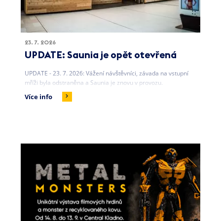
23. 7. 2026
UPDATE: Saunia je opět otevřená
UPDATE - 23. 7. 2026: Vážení návštěvníci, závada na vstupní
mříži byla odstraněna a Saunia je znovu v provozu.
Více info