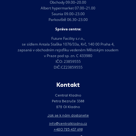
Obchody 09.00–20.00
Albert hypermarket 07.00–21.00
Saunia 09.00–23.00
Parkoviště 06.30–23.00
Správa centra:
Future Facility s.r.o.,
se sídlem Antala Staška 1076/33a, Krč, 140 00 Praha 4,
zapsaná v obchodním rejstříku vedeném Městským soudem
v Praze pod sp. zn. C 433980
IČO: 23859555
DIČ:CZ23859555
Kontakt
Central Kladno
Petra Bezruče 3388
272 01 Kladno
Jak se k nám dostanete
info@centralkladno.cz
+420 725 437 698