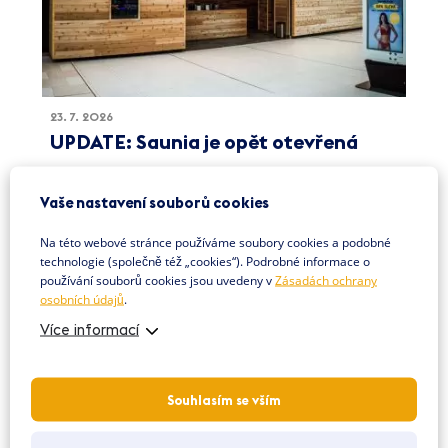
23. 7. 2026
UPDATE: Saunia je opět otevřená
UPDATE - 23. 7. 2026: Vážení návštěvníci, závada na vstupní
mříži byla odstraněna a Saunia je znovu v provozu.
Vaše nastavení souborů cookies
Více info
Na této webové stránce používáme soubory cookies a podobné
technologie (společně též „cookies“). Podrobné informace o
používání souborů cookies jsou uvedeny v
Zásadách ochrany
osobních údajů
.
Více informací
Souhlasím se vším