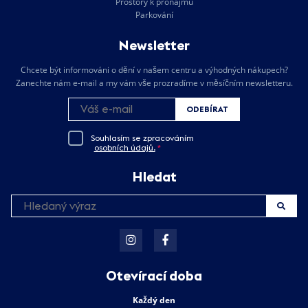
Prostory k pronájmu
Parkování
Newsletter
Chcete být informováni o dění v našem centru a výhodných nákupech?
Zanechte nám e-mail a my vám vše prozradíme v měsíčním newsletteru.
ODEBÍRAT
Souhlasím se zpracováním
osobních údajů.
*
Hledat
Otevírací doba
Každý den