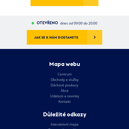
OTEVŘENO
dnes od 09:00 do 20:00
JAK SE K NÁM DOSTANETE
Mapa webu
Centrum
Obchody a služby
Dárkové poukazy
Akce
Události a novinky
Kontakt
Důležité odkazy
Interaktivní mapa