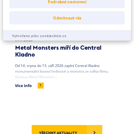
Podrobné nastavení
Odmítnout vše
Vytvořeno přes cookieslista.cz
17. 7. 2026
Metal Monsters míří do Central
Kladno
Od 14. srpna do 13. září 2026 zaplní Central Kladno
monumentální kovoví hrdinové a monstra ze světa filmu.
Výstava Metal Monsters...
Více info
VŠECHNY AKTUALITY