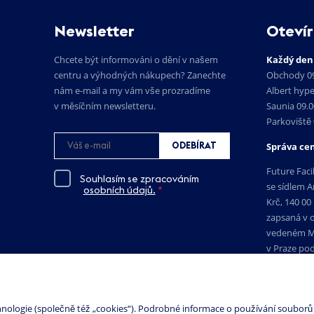
Newsletter
Otevír
Chcete být informováni o dění v našem
Každý den
centru a výhodných nákupech? Zanechte
Obchody 09
nám e-mail a my vám vše prozradíme
Albert hyp
v měsíčním newsletteru.
Saunia 09.
Parkoviště 
ODEBÍRAT
Správa cen
Future Facili
Souhlasím se zpracováním
se sídlem A
osobních údajů.
*
Krč, 140 00
zapsaná v 
vedeném M
v Praze pod
IČO: 23859
DIČ:CZ238
ologie (společně též „cookies“). Podrobné informace o používání souborů