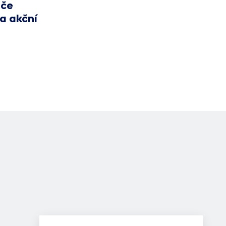
ače
a akční