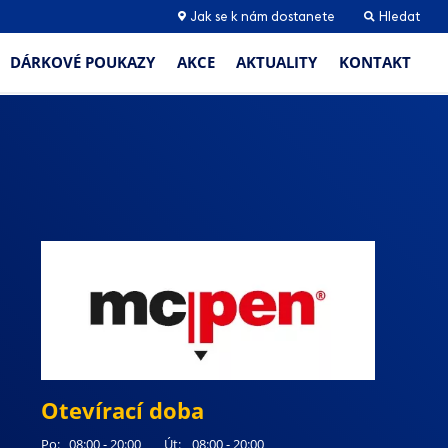
Jak se k nám dostanete
Hledat
DÁRKOVÉ POUKAZY
AKCE
AKTUALITY
KONTAKT
Otevírací doba
Po:
08:00 - 20:00
Út:
08:00 - 20:00