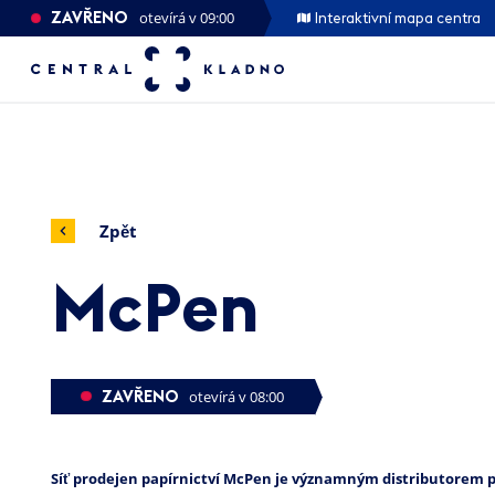
ZAVŘENO
otevírá v 09:00
Interaktivní mapa centra
Zpět
McPen
ZAVŘENO
otevírá v 08:00
Síť prodejen papírnictví McPen je významným distributorem 