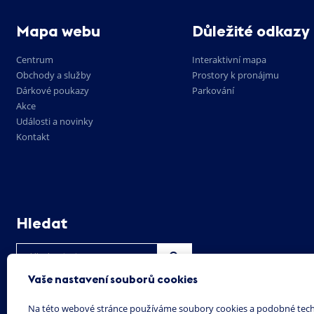
Mapa webu
Důležité odkazy
Centrum
Interaktivní mapa
Obchody a služby
Prostory k pronájmu
Dárkové poukazy
Parkování
Akce
Události a novinky
Kontakt
Hledat
Vaše nastavení souborů cookies
Na této webové stránce používáme soubory cookies a podobné techn