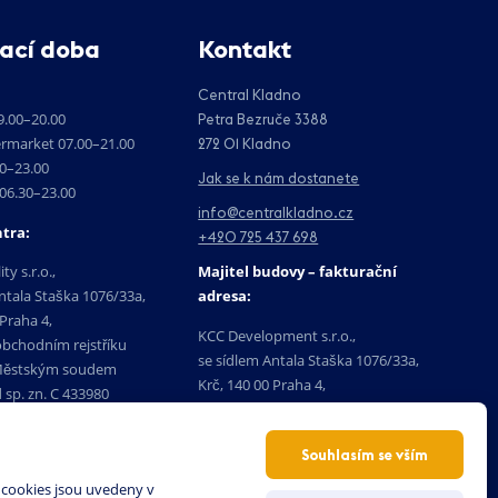
ací doba
Kontakt
Central Kladno
.00–20.00
Petra Bezruče 3388
ermarket 07.00–21.00
272 01 Kladno
00–23.00
Jak se k nám dostanete
06.30–23.00
info@centralkladno.cz
tra:
+420 725 437 698
Majitel budovy – fakturační
ty s.r.o.,
adresa:
ntala Staška 1076/33a,
 Praha 4,
KCC Development s.r.o.,
obchodním rejstříku
se sídlem Antala Staška 1076/33a,
ěstským soudem
Krč, 140 00 Praha 4,
 sp. zn. C 433980
zapsaná v obchodním rejstříku
555
vedeném Krajským soudem v Brně
59555
Souhlasím se vším
pod sp. zn. C 120019,
IČO: 06143849,
 cookies jsou uvedeny v