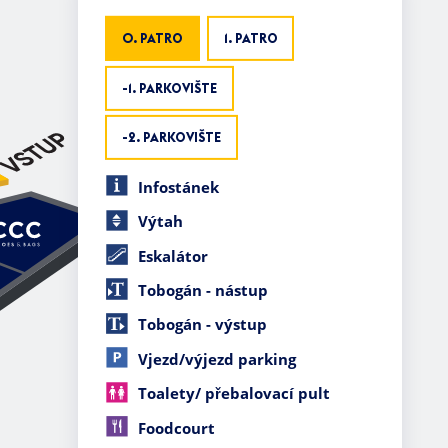
0. PATRO
1. PATRO
-1. PARKOVIŠTE
-2. PARKOVIŠTE
Infostánek
Výtah
Eskalátor
Tobogán - nástup
Tobogán - výstup
Vjezd/výjezd parking
Toalety/ přebalovací pult
Foodcourt