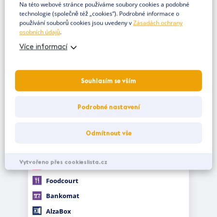
Na této webové stránce používáme soubory cookies a podobné
technologie (společně též „cookies“). Podrobné informace o
používání souborů cookies jsou uvedeny v
Zásadách ochrany
osobních údajů
.
0. PATRO
1. PATRO
-1. PARKOVIŠTE
Více informací
-2. PARKOVIŠTE
Infostánek
Souhlasím se vším
Výtah
Eskalátor
Podrobné nastavení
Tobogán - nástup
Odmítnout vše
Tobogán - výstup
Vjezd/výjezd parking
Vytvořeno přes cookieslista.cz
Toalety/ přebalovací pult
Foodcourt
Bankomat
AlzaBox