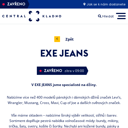
ZAVŘENO
Jak se k nám dostanete
Hledat
Zpět
EXE JEANS
ZAVŘENO
zítra v 09:00
V EXE JEANS jsme specialisté na džíny.
Nabízíme více než 400 modelů pánských i dámských džínů značek Levi’s,
Wrangler, Mustang, Cross, Mavi, Cup of Joe a dalších světových značek.
Vše máme skladem – nabízíme široký výběr velikostí, střihů i barev.
Sortiment doplňuje pestrá nabídka volnočasové módy: bundy, mikiny,
trička, šaty, svetry, košile či šortky. Nechybí ani kožené bundy, pásky a