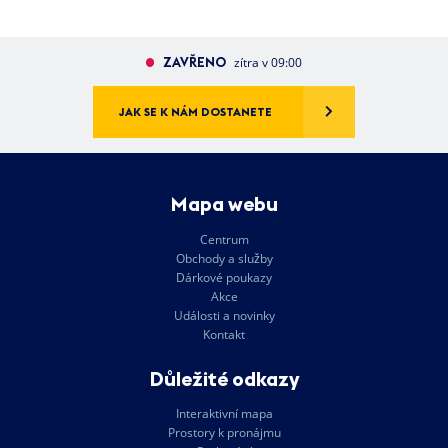
ZAVŘENO
zítra v 09:00
JAK SE K NÁM DOSTANETE
Mapa webu
Centrum
Obchody a služby
Dárkové poukazy
Akce
Události a novinky
Kontakt
Důležité odkazy
Interaktivní mapa
Prostory k pronájmu