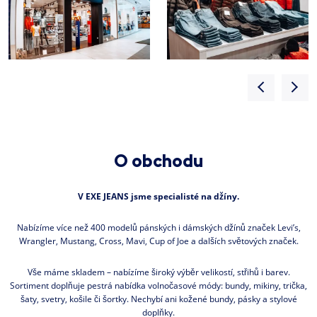
O obchodu
V EXE JEANS jsme specialisté na džíny.
Nabízíme více než 400 modelů pánských i dámských džínů značek Levi’s,
Wrangler, Mustang, Cross, Mavi, Cup of Joe a dalších světových značek.
Vše máme skladem – nabízíme široký výběr velikostí, střihů i barev.
Sortiment doplňuje pestrá nabídka volnočasové módy: bundy, mikiny, trička,
šaty, svetry, košile či šortky. Nechybí ani kožené bundy, pásky a stylové
doplňky.