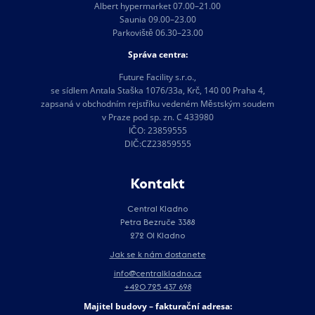
Albert hypermarket 07.00–21.00
Saunia 09.00–23.00
Parkoviště 06.30–23.00
Správa centra:
Future Facility s.r.o.,
se sídlem Antala Staška 1076/33a, Krč, 140 00 Praha 4,
zapsaná v obchodním rejstříku vedeném Městským soudem
v Praze pod sp. zn. C 433980
IČO: 23859555
DIČ:CZ23859555
Kontakt
Central Kladno
Petra Bezruče 3388
272 01 Kladno
Jak se k nám dostanete
info@centralkladno.cz
+420 725 437 698
Majitel budovy – fakturační adresa: