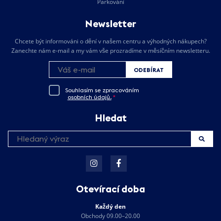
Parkování
Newsletter
Chcete být informováni o dění v našem centru a výhodných nákupech?
Zanechte nám e-mail a my vám vše prozradíme v měsíčním newsletteru.
ODEBÍRAT
Souhlasím se zpracováním
osobních údajů.
*
Hledat
Otevírací doba
Každý den
Obchody 09.00–20.00