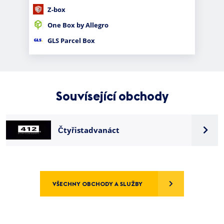
Z-box
One Box by Allegro
GLS Parcel Box
Souvísející obchody
Čtyřistadvanáct
VŠECHNY OBCHODY A SLUŽBY