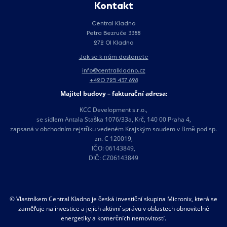
Kontakt
Central Kladno
Petra Bezruče 3388
272 01 Kladno
Jak se k nám dostanete
info@centralkladno.cz
+420 725 437 698
Majitel budovy – fakturační adresa:
KCC Development s.r.o.,
se sídlem Antala Staška 1076/33a, Krč, 140 00 Praha 4,
zapsaná v obchodním rejstříku vedeném Krajským soudem v Brně pod sp.
zn. C 120019,
IČO: 06143849,
DIČ: CZ06143849
© Vlastníkem Central Kladno je česká investiční skupina Micronix, která se
zaměřuje na investice a jejich aktivní správu v oblastech obnovitelné
energetiky a komerčních nemovitostí.