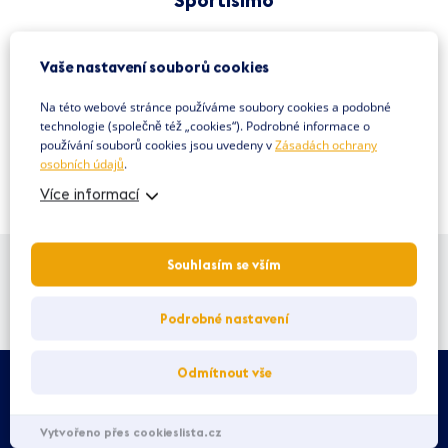
Vaše nastavení souborů cookies
Na této webové stránce používáme soubory cookies a podobné
technologie (společně též „cookies“). Podrobné informace o
používání souborů cookies jsou uvedeny v
Zásadách ochrany
VŠECHNY AKCE
osobních údajů
.
Více informací
ZAVŘENO
otevírá v 09:00
Souhlasím se vším
JAK SE K NÁM DOSTANETE
Podrobné nastavení
Odmítnout vše
Mapa webu
Vytvořeno přes cookieslista.cz
Centrum