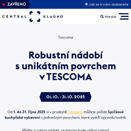
ZAVŘENO
Jak se k nám dostanete
Hledat
Tescoma
Robustní nádobí
s unikátním povrchem
v TESCOMA
01. 10. - 31. 10. 2025
Od
1. do 31. října 2025
si v prodejně
Tescoma
můžete pořídit
špičkové
kuchyňské vybavení
s jedinečným povrchem, které vydrží opravdu hodně.
Přijďte si vybrat nádobí, se kterým bude vaření radost!